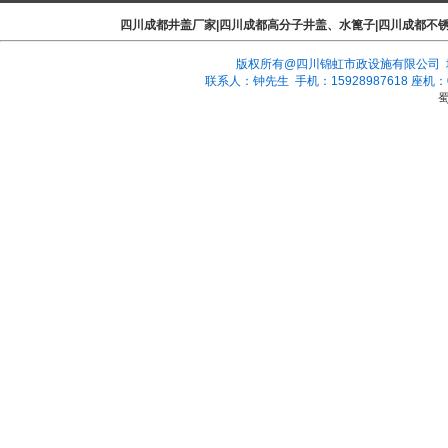
四川成都井盖厂家|四川成都高分子井盖、水篦子|四川成都不
版权所有@四川锦虹市政设施有限公司 地
联系人：钟先生 手机：15928987618 座机：028-
蜀